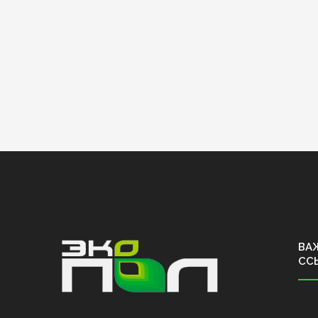
ВА
СС