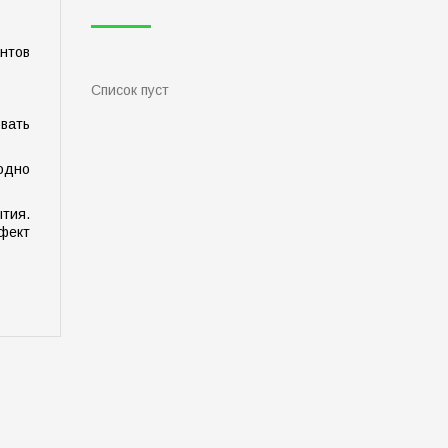
нтов
Список пуст
вать
одно
тия.
ффект