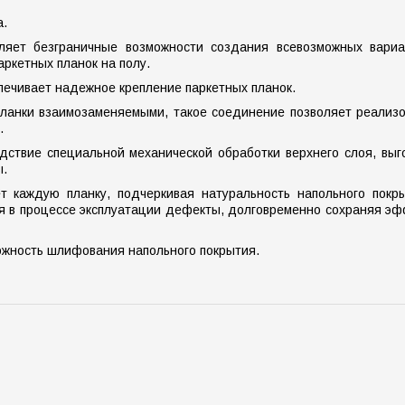
а.
вляет безграничные возможности создания всевозможных вариа
ркетных планок на полу.
ечивает надежное крепление паркетных планок.
ланки взаимозаменяемыми, такое соединение позволяет реализо
.
дствие специальной механической обработки верхнего слоя, выг
ы.
т каждую планку, подчеркивая натуральность напольного покры
ся в процессе эксплуатации дефекты, долговременно сохраняя э
ожность шлифования напольного покрытия.