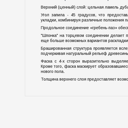
Верхний (ценный) слой: цельная ламель дуб
Угол запила - 45 градусов, что предоста
укладки, комбинируя различные положения па
Продольное соединение «гребень-паз» обесп
"Шпонка" на торцевом соединении делает п
еще больше возможных вариантов раскладки
Брашированная структура проявляется всле
подчеркивая натуральный рельеф древесин
Фаска с 4-х сторон выразительно выделяе
Кроме того, фаска маскирует образовавшие
нового пола.
Толщина верхнего слоя предоставляет возм