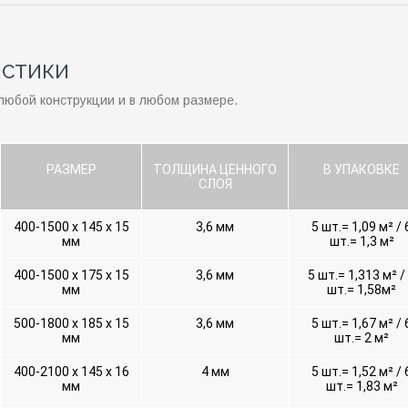
ИСТИКИ
любой конструкции и в любом размере.
РАЗМЕР
ТОЛЩИНА ЦЕННОГО
В УПАКОВКЕ
СЛОЯ
400-1500 х 145 х 15
3,6 мм
5 шт.= 1,09 м² / 
мм
шт.= 1,3 м²
400-1500 х 175 х 15
3,6 мм
5 шт.= 1,313 м² /
мм
шт.= 1,58м²
500-1800 х 185 х 15
3,6 мм
5 шт.= 1,67 м² / 
мм
шт.= 2 м²
400-2100 х 145 х 16
4 мм
5 шт.= 1,52 м² / 
мм
шт.= 1,83 м²