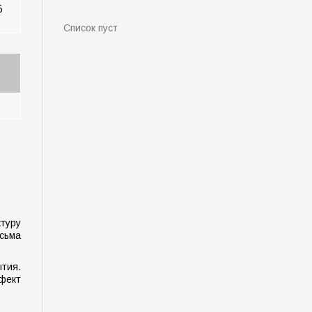
6
Список пуст
туру
сьма
тия.
ффект