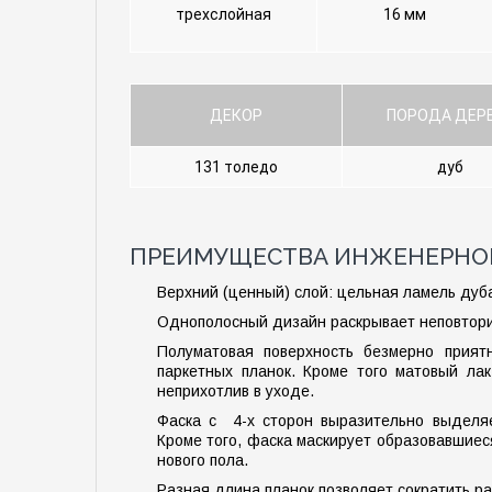
трехслойная
16 мм
ДЕКОР
ПОРОДА ДЕР
131 толедо
дуб
ПРЕИМУЩЕСТВА ИНЖЕНЕРНОЙ
Верхний (ценный) слой: цельная ламель дуб
Однополосный дизайн раскрывает неповтори
Полуматовая поверхность безмерно прият
паркетных планок. Кроме того матовый ла
неприхотлив в уходе.
Фаска с 4-х сторон выразительно выделяе
Кроме того, фаска маскирует образовавшие
нового пола.
Разная длина планок позволяет сократить р