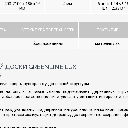
400-2100 х 185 х 16
4 мм
5 шт.= 1,94 м² / 
мм
шт.= 2,33 м²
ЕВА
СТРУКТУРА ПОВЕРХНОСТИ
ПОКРЫТИЕ
брашированная
матовый лак
 ДОСКИ GREENLINE LUX
а.
мую природную красоту древесной структуры.
на на ощупь, а также удачно подчеркивает деревянную струк
к добавляет естественности и уюта в домашний интерьер и ве
т каждую планку, подчеркивая натуральность напольного покры
ся в процессе эксплуатации дефекты, долговременно сохраняя э
асход материала при монтаже.