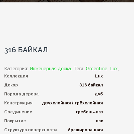
316 БАЙКАЛ
Категория:
Инженерная доска
.
Теги:
GreenLine
,
Lux
,
Коллекция
Lux
Декор
316 байкал
Порода дерева
дуб
Конструкция
двухслойная / трёхслойная
Соединение
гребень-паз
Покрытие
лак
Структура поверхности
брашированная