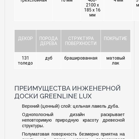
2100 х
м
185 х 16
мм
ДЕКОР
ПОРОДА
СТРУКТУРА
ПОКРЫТИЕ
ДЕРЕВА
ПОВЕРХНОСТИ
131
дуб
брашированная
матовый
толедо
лак
ПРЕИМУЩЕСТВА ИНЖЕНЕРНОЙ
ДОСКИ GREENLINE LUX
Верхний (ценный) слой: цельная ламель дуба.
Однополосный дизайн раскрывает
неповторимую природную красоту древесной
структуры.
Полуматовая поверхность безмерно приятна на