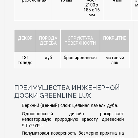
2100 х
м
185 х 16
мм
ДЕКОР
ПОРОДА
СТРУКТУРА
ПОКРЫТИЕ
ДЕРЕВА
ПОВЕРХНОСТИ
131
дуб
брашированная
матовый
толедо
лак
ПРЕИМУЩЕСТВА ИНЖЕНЕРНОЙ
ДОСКИ GREENLINE LUX
Верхний (ценный) слой: цельная ламель дуба.
Однополосный дизайн раскрывает
неповторимую природную красоту древесной
структуры.
Полуматовая поверхность безмерно приятна на