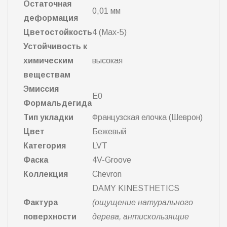
Остаточная
0,01 мм
деформация
Цветостойкость
4 (Max-5)
Устойчивость к
химическим
высокая
веществам
Эмиссия
E0
Формальдегида
Тип укладки
Французская елочка (Шеврон)
Цвет
Бежевый
Категория
LVT
Фаска
4V-Groove
Коллекция
Chevron
DAMY KINESTHETICS
Фактура
(ощущение натурального
поверхности
дерева, антискользящие