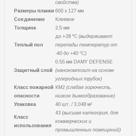
свойства)
Размеры планки
600 х 127 мм
Соединение
Клеевое
Толщина
2,5 мм
до +28 °С
(выдерживает
Теплый пол
перепады температур от
-40 до +40 °С)
0.55 мм DAMY DEFENSE
Защитный слой
(нанокомпозит на основе
углеродных трубок)
Класс пожарной
КМ2
(слабая горючесть,
опасности
низкое дымообразование)
Упаковка
40 шт. / 3,048 м²
43
(высшая категория, для
Класс
коммерческих и
использования
промышленных помещений)