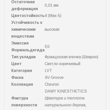
Остаточная
0,01 мм
деформация
Цветостойкость
4 (Max-5)
Устойчивость к
химическим
высокая
веществам
Эмиссия
E0
Формальдегида
Тип укладки
Французская елочка (Шеврон)
Цвет
Светло-коричневый
Категория
LVT
Фаска
4V-Groove
Коллекция
Chevron
DAMY KINESTHETICS
Фактура
(фактура и теплота
поверхности
натурального дерева,