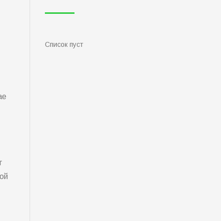
Список пуст
ае
т
ой