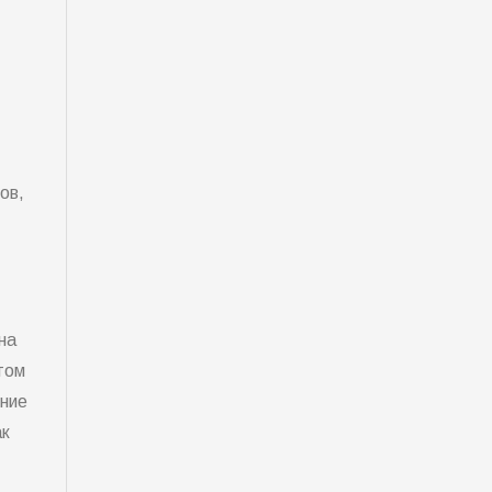
ов,
на
том
ение
ак