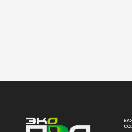
ВА
СС