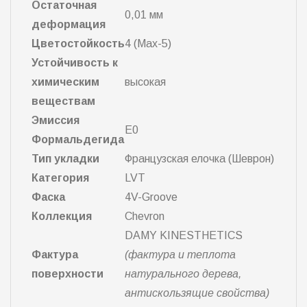
Остаточная
0,01 мм
деформация
Цветостойкость
4 (Max-5)
Устойчивость к
химическим
высокая
веществам
Эмиссия
E0
Формальдегида
Тип укладки
Французская елочка (Шеврон)
Категория
LVT
Фаска
4V-Groove
Коллекция
Chevron
DAMY KINESTHETICS
Фактура
(фактура и теплота
поверхности
натурального дерева,
антискользящие свойства)