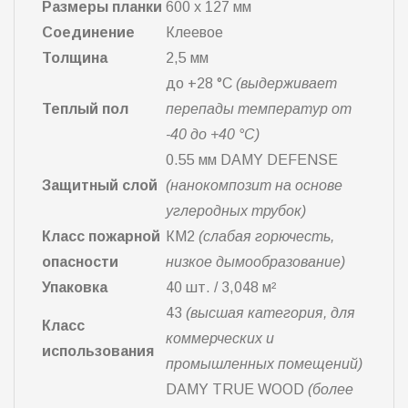
Размеры планки
600 х 127 мм
Соединение
Клеевое
Толщина
2,5 мм
до +28 °С
(выдерживает
Теплый пол
перепады температур от
-40 до +40 °С)
0.55 мм DAMY DEFENSE
Защитный слой
(нанокомпозит на основе
углеродных трубок)
Класс пожарной
КМ2
(слабая горючесть,
опасности
низкое дымообразование)
Упаковка
40 шт. / 3,048 м²
43
(высшая категория, для
Класс
коммерческих и
использования
промышленных помещений)
DAMY TRUE WOOD
(более